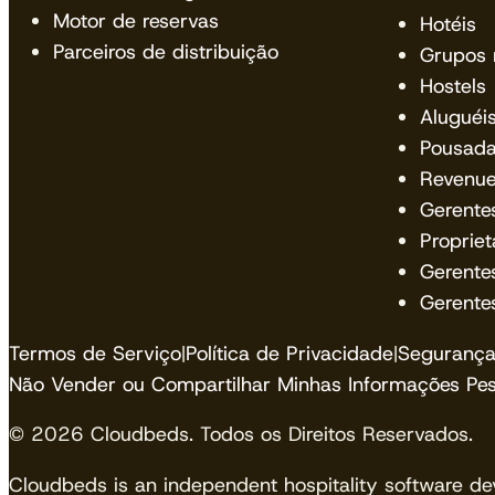
Motor de reservas
Hotéis
Parceiros de distribuição
Grupos 
Hostels
Aluguéi
Pousad
Revenu
Gerente
Propriet
Gerente
Gerente
Termos de Serviço
|
Política de Privacidade
|
Segurança
Não Vender ou Compartilhar Minhas Informações Pes
© 2026 Cloudbeds. Todos os Direitos Reservados.
Cloudbeds is an independent hospitality software de