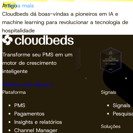
Artigo
Saiba mais
Cloudbeds dá boas-vindas a pioneiros em IA e
machine learning para revolucionar a tecnologia de
hospitalidade
Transforme seu PMS em um
motor de crescimento
inteligente
Solicite uma demo
Plataforma
Signals
PMS
Signals
Pagamentos
Pesquis
Insights e relatórios
Soluções
Channel Manager