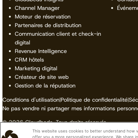
Channel Manager
Événem
Moteur de réservation
Partenaires de distribution
Communication client et check-in
digital
Revenue Intelligence
CRM hôtels
Marketing digital
Créateur de site web
Gestion de la réputation
Conditions d'utilisation
|
Politique de confidentialité
|
Séc
Ne pas vendre ni partager mes informations personne
© 2026 Cloudbeds. Tous droits réservés.
This website uses cookies to better understand how vis
Cloudbeds is an independent hospitality software de
offer you a more personalized experience. We share in