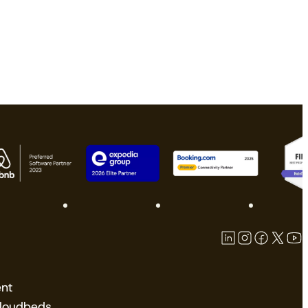
nt
Cloudbeds