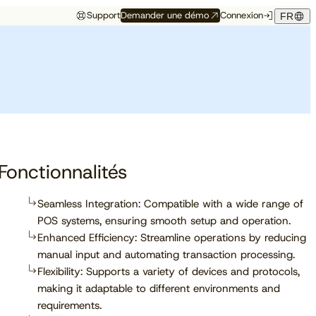
Support
Demander une démo
Connexion
FR
Événements
Témoignage hôtelier
rés
Aux premières loges
Maison Hubert
Maison Hubert, à Bordeaux,
de ce qui vient
gagne en confiance,
Découvrez à quelles
propulsée par Cloudbeds et
conférences, salons et
guidée par CAOBA.
I
événements notre équipe
participera prochainement.
Fonctionnalités
Seamless Integration: Compatible with a wide range of
POS systems, ensuring smooth setup and operation.
En savoir plus
Enhanced Efficiency: Streamline operations by reducing
manual input and automating transaction processing.
Flexibility: Supports a variety of devices and protocols,
making it adaptable to different environments and
requirements.