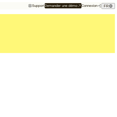
Support
Demander une démo
Connexion
FR
Événements
Témoignage hôtelier
rés
Aux premières loges
Maison Hubert
Maison Hubert, à Bordeaux,
de ce qui vient
gagne en confiance,
Découvrez à quelles
propulsée par Cloudbeds et
conférences, salons et
guidée par CAOBA.
I
événements notre équipe
participera prochainement.
En savoir plus