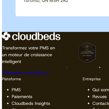
Toronto, ON M5H 2R2
Transformez votre PMS en
un moteur de croissance
intelligent
Demander une démo
Plateforme
Entreprise
PMS
Qui so
Paiements
Revues
Cloudbeds Insights
Contact