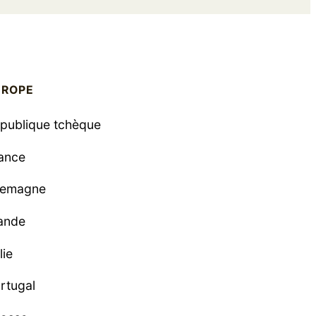
UROPE
publique tchèque
ance
lemagne
lande
lie
rtugal