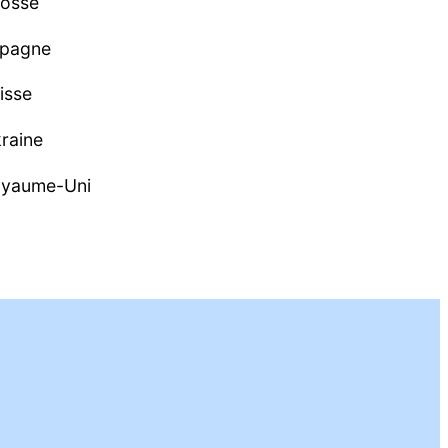
osse
pagne
isse
raine
yaume-Uni