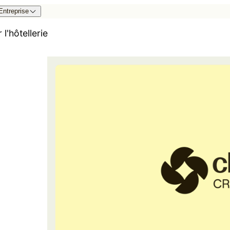
Entreprise
 l'hôtellerie
essources
Expérience client
Partenaires intég
ise en main
Communication client et check-in digital
Marketplace
ccompagnement client
Marketing des revenus
API Cloudbeds
ntre d’assistance Cloudbeds
Revenue Intelligence
Documentation de l’AP
CRM hôtels
Marketing digital
Créateur de site web
s
Gestion de la réputation