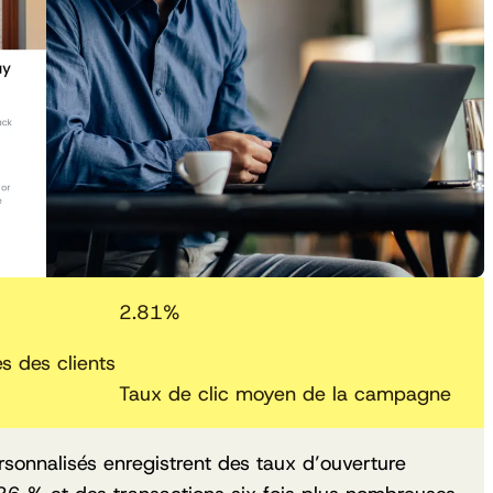
2.
81
%
 des clients
Taux de clic moyen de la campagne
rsonnalisés enregistrent des taux d’ouverture