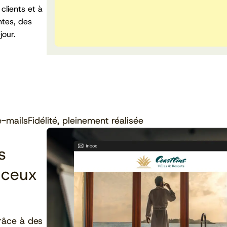
lients et à
ntes, des
jour.
e-mails
Fidélité, pleinement réalisée
s
 ceux
râce à des