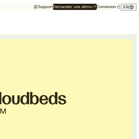
Support
Demander une démo
Connexion
FR
Événements
Témoignage hôtelier
rés
Aux premières loges
Maison Hubert
Maison Hubert, à Bordeaux,
de ce qui vient
gagne en confiance,
Découvrez à quelles
propulsée par Cloudbeds et
conférences, salons et
guidée par CAOBA.
I
événements notre équipe
participera prochainement.
En savoir plus