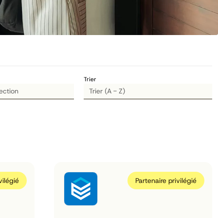
Trier
vilégié
Partenaire privilégié