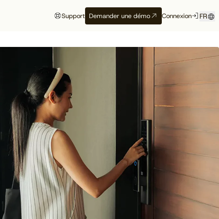
Support
Demander une démo
Connexion
FR
tégrés
Événements
Témoignage
hôtelier
Aux premières
Maison Hubert
s
loges de ce qui
vient
Maison Hubert, à
l’API
Bordeaux, gagne en
Découvrez à quelles
confiance, propulsée
conférences, salons et
par Cloudbeds et
événements notre équipe
En savoir plus
guidée par CAOBA.
participera
Voir le calendrier
prochainement.