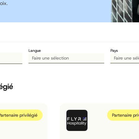
oix.
Langue
Pays
légié
Partenaire privilégié
Partenaire pri