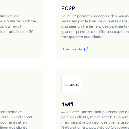
2C2P
timulez les
Le 2C2P permet d'accepter des paiem
ce à notre technologie
sécurisés par le biais de plusieurs cana
s, qui réduit
d'assurer un traitement des paiements 
tés tarifaires de 30
grande quantité et d'offrir une expérie
transparente aux clients.
4wifi
ion rapide et
4WiFi offre une solution puissante pour l
entité, en détectant
géré des clients, minimisant le Support
documents et en
maximisant le bonheur des clients grâc
fiées des clients
l'intégration transparente de Cloudbeds