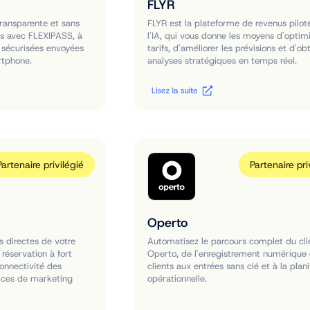
FLYR
transparente et sans
FLYR est la plateforme de revenus pilot
nts avec FLEXIPASS, à
l'IA, qui vous donne les moyens d'optimi
 sécurisées envoyées
tarifs, d'améliorer les prévisions et d'ob
rtphone.
analyses stratégiques en temps réel.
Partenaire privilégié
Partenaire pri
Operto
s directes de votre
Automatisez le parcours complet du cli
réservation à fort
Operto, de l'enregistrement numérique 
connectivité des
clients aux entrées sans clé et à la plani
ices de marketing
opérationnelle.