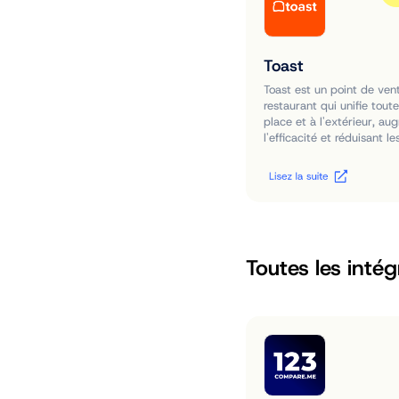
Toast
Toast est un point de ven
restaurant qui unifie tou
place et à l'extérieur, au
l'efficacité et réduisant l
Toutes les intég