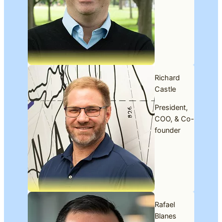
Richard
Castle
President,
COO, & Co-
founder
Rafael
Blanes