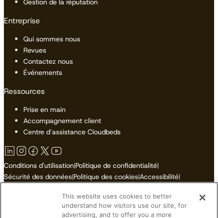
Gestion de la réputation
Entreprise
Qui sommes nous
Revues
Contactez nous
Événements
Ressources
Prise en main
Accompagnement client
Centre d’assistance Cloudbeds
Conditions d'utilisation
|
Politique de confidentialité
|
Sécurité des données
|
Politique des cookies
|
Accessibilité
|
Plan du site
This website uses cookies to better
Ne pas vendre ni partager mes informations personnelles
understand how visitors use our site, for
advertising, and to offer you a more