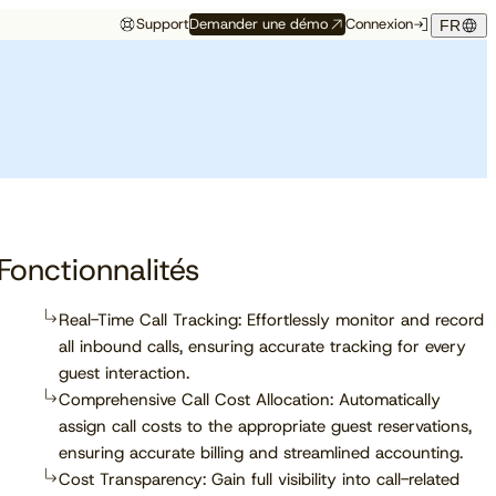
Support
Demander une démo
Connexion
FR
Événements
Témoignage hôtelier
rés
Aux premières loges
Maison Hubert
Maison Hubert, à Bordeaux,
de ce qui vient
gagne en confiance,
Découvrez à quelles
propulsée par Cloudbeds et
conférences, salons et
guidée par CAOBA.
I
événements notre équipe
participera prochainement.
Fonctionnalités
Real-Time Call Tracking: Effortlessly monitor and record
all inbound calls, ensuring accurate tracking for every
En savoir plus
guest interaction.
Comprehensive Call Cost Allocation: Automatically
assign call costs to the appropriate guest reservations,
ensuring accurate billing and streamlined accounting.
Cost Transparency: Gain full visibility into call-related