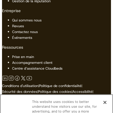
Gestion de la réputation
Entreprise
Qui sommes nous
Revues
Contactez nous
Événements
Ressources
Prise en main
Accompagnement client
Centre d’assistance Cloudbeds
Conditions d'utilisation
|
Politique de confidentialité
|
Sécurité des données
|
Politique des cookies
|
Accessibilité
|
Plan du site
This website uses cookies to better
Ne pas vendre ni partager mes informations personnelles
understand how visitors use our site, for
advertising, and to offer you a more