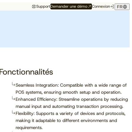
Support
Demander une démo
Connexion
FR
Événements
Témoignage hôtelier
rés
Aux premières loges
Maison Hubert
Maison Hubert, à Bordeaux,
de ce qui vient
gagne en confiance,
Découvrez à quelles
propulsée par Cloudbeds et
conférences, salons et
guidée par CAOBA.
I
événements notre équipe
participera prochainement.
Fonctionnalités
Seamless Integration: Compatible with a wide range of
POS systems, ensuring smooth setup and operation.
En savoir plus
Enhanced Efficiency: Streamline operations by reducing
manual input and automating transaction processing.
Flexibility: Supports a variety of devices and protocols,
making it adaptable to different environments and
requirements.