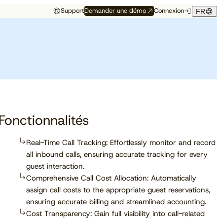
Support
Demander une démo
Connexion
FR
Événements
Témoignage hôtelier
rés
Aux premières loges
Maison Hubert
Maison Hubert, à Bordeaux,
de ce qui vient
gagne en confiance,
Découvrez à quelles
propulsée par Cloudbeds et
conférences, salons et
guidée par CAOBA.
I
événements notre équipe
participera prochainement.
Fonctionnalités
Real-Time Call Tracking: Effortlessly monitor and record
all inbound calls, ensuring accurate tracking for every
En savoir plus
guest interaction.
Comprehensive Call Cost Allocation: Automatically
assign call costs to the appropriate guest reservations,
ensuring accurate billing and streamlined accounting.
Cost Transparency: Gain full visibility into call-related