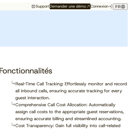
Support
Demander une démo
Connexion
FR
Événements
Témoignage hôtelier
rés
Aux premières loges
Maison Hubert
Maison Hubert, à Bordeaux,
de ce qui vient
gagne en confiance,
Découvrez à quelles
propulsée par Cloudbeds et
conférences, salons et
guidée par CAOBA.
I
événements notre équipe
participera prochainement.
Fonctionnalités
Real-Time Call Tracking: Effortlessly monitor and record
all inbound calls, ensuring accurate tracking for every
En savoir plus
guest interaction.
Comprehensive Call Cost Allocation: Automatically
assign call costs to the appropriate guest reservations,
ensuring accurate billing and streamlined accounting.
Cost Transparency: Gain full visibility into call-related