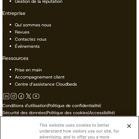
Gestion de la réputation
Entreprise
Qui sommes nous
Revues
Contactez nous
Événements
Ressources
Prise en main
Accompagnement client
Centre d’assistance Cloudbeds
Conditions d'utilisation
|
Politique de confidentialité
|
Sécurité des données
|
Politique des cookies
|
Accessibilité
|
Plan du site
This website uses cookies to better
Ne pas vendre ni partager mes informations personnelles
understand how visitors use our site, for
advertising, and to offer you a more