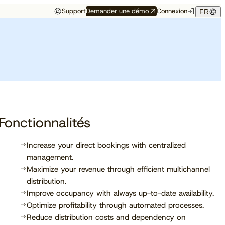
Support
Demander une démo
Connexion
FR
Événements
Témoignage hôtelier
rés
Aux premières loges
Maison Hubert
Maison Hubert, à Bordeaux,
de ce qui vient
gagne en confiance,
Découvrez à quelles
propulsée par Cloudbeds et
conférences, salons et
guidée par CAOBA.
I
événements notre équipe
participera prochainement.
Fonctionnalités
Increase your direct bookings with centralized
management.
En savoir plus
Maximize your revenue through efficient multichannel
distribution.
Improve occupancy with always up-to-date availability.
Optimize profitability through automated processes.
Reduce distribution costs and dependency on