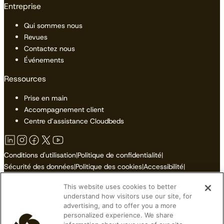
Entreprise
Qui sommes nous
Revues
Contactez nous
Événements
Ressources
Prise en main
Accompagnement client
Centre d’assistance Cloudbeds
Conditions d'utilisation
|
Politique de confidentialité
|
Sécurité des données
|
Politique des cookies
|
Accessibilité
|
Plan du site
This website uses cookies to better
Ne pas vendre ni partager mes informations personnelles
understand how visitors use our site, for
advertising, and to offer you a more
personalized experience. We share