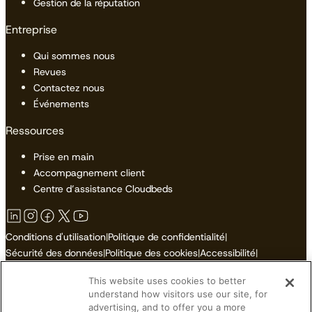
Gestion de la réputation
Entreprise
Qui sommes nous
Revues
Contactez nous
Événements
Ressources
Prise en main
Accompagnement client
Centre d’assistance Cloudbeds
Conditions d'utilisation
|
Politique de confidentialité
|
Sécurité des données
|
Politique des cookies
|
Accessibilité
|
Plan du site
This website uses cookies to better
Ne pas vendre ni partager mes informations personnelles
understand how visitors use our site, for
advertising, and to offer you a more