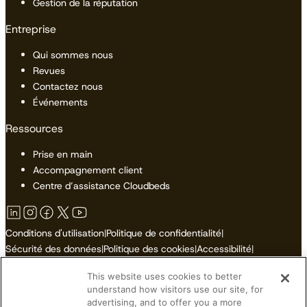
Gestion de la réputation
Entreprise
Qui sommes nous
Revues
Contactez nous
Événements
Ressources
Prise en main
Accompagnement client
Centre d’assistance Cloudbeds
Conditions d'utilisation
|
Politique de confidentialité
|
Sécurité des données
|
Politique des cookies
|
Accessibilité
|
Plan du site
This website uses cookies to better
Ne pas vendre ni partager mes informations personnelles
understand how visitors use our site, for
advertising, and to offer you a more