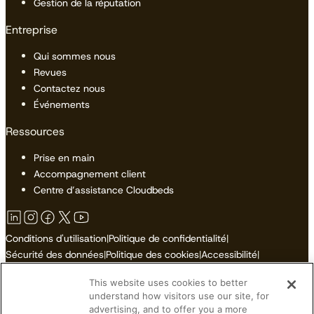
Gestion de la réputation
Entreprise
Qui sommes nous
Revues
Contactez nous
Événements
Ressources
Prise en main
Accompagnement client
Centre d’assistance Cloudbeds
Conditions d'utilisation
|
Politique de confidentialité
|
Sécurité des données
|
Politique des cookies
|
Accessibilité
|
Plan du site
This website uses cookies to better
Ne pas vendre ni partager mes informations personnelles
understand how visitors use our site, for
advertising, and to offer you a more