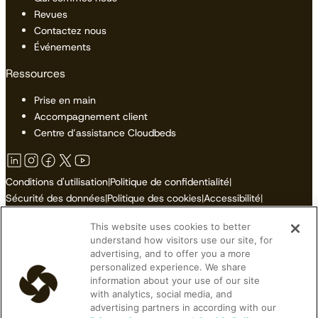
Revues
Contactez nous
Événements
Ressources
Prise en main
Accompagnement client
Centre d’assistance Cloudbeds
Conditions d'utilisation
|
Politique de confidentialité
|
Sécurité des données
|
Politique des cookies
|
Accessibilité
|
Plan du site
This website uses cookies to better
Ne pas vendre ni partager mes informations personnelles
understand how visitors use our site, for
advertising, and to offer you a more
personalized experience. We share
information about your use of our site
with analytics, social media, and
© 2026 Cloudbeds. Tous droits réservés.
advertising partners in according with our