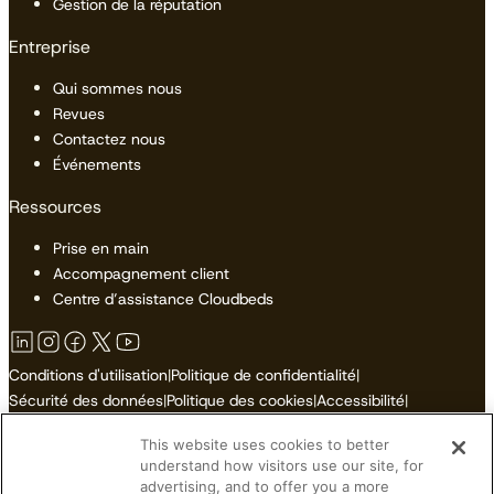
Gestion de la réputation
Entreprise
Qui sommes nous
Revues
Contactez nous
Événements
Ressources
Prise en main
Accompagnement client
Centre d’assistance Cloudbeds
Conditions d'utilisation
|
Politique de confidentialité
|
Sécurité des données
|
Politique des cookies
|
Accessibilité
|
Plan du site
This website uses cookies to better
Ne pas vendre ni partager mes informations personnelles
understand how visitors use our site, for
advertising, and to offer you a more