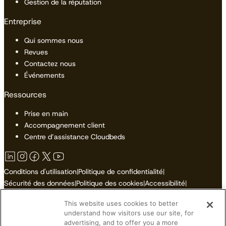
Gestion de la réputation
Entreprise
Qui sommes nous
Revues
Contactez nous
Événements
Ressources
Prise en main
Accompagnement client
Centre d’assistance Cloudbeds
Conditions d'utilisation
|
Politique de confidentialité
|
Sécurité des données
|
Politique des cookies
|
Accessibilité
|
Plan du site
This website uses cookies to better
Ne pas vendre ni partager mes informations personnelles
understand how visitors use our site, for
advertising, and to offer you a more