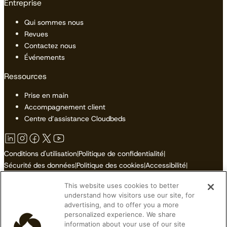
Entreprise
Qui sommes nous
Revues
Contactez nous
Événements
Ressources
Prise en main
Accompagnement client
Centre d’assistance Cloudbeds
Conditions d'utilisation
|
Politique de confidentialité
|
Sécurité des données
|
Politique des cookies
|
Accessibilité
|
Plan du site
This website uses cookies to better
Ne pas vendre ni partager mes informations personnelles
understand how visitors use our site, for
advertising, and to offer you a more
personalized experience. We share
information about your use of our site