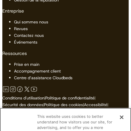
Entreprise
Qui sommes nous
Revues
Contactez nous
Événements
Ressources
Prise en main
Accompagnement client
Centre d’assistance Cloudbeds
Conditions d'utilisation
|
Politique de confidentialité
|
Sécurité des données
|
Politique des cookies
|
Accessibilité
|
Plan du site
This website uses cookies to better
Ne pas vendre ni partager mes informations personnelles
understand how visitors use our site, for
advertising, and to offer you a more