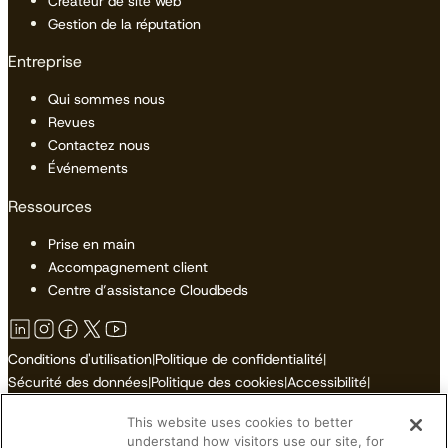
Créateur de site web
Gestion de la réputation
Entreprise
Qui sommes nous
Revues
Contactez nous
Événements
Ressources
Prise en main
Accompagnement client
Centre d’assistance Cloudbeds
Conditions d'utilisation
|
Politique de confidentialité
|
Sécurité des données
|
Politique des cookies
|
Accessibilité
|
Plan du site
This website uses cookies to better
Ne pas vendre ni partager mes informations personnelles
understand how visitors use our site, for