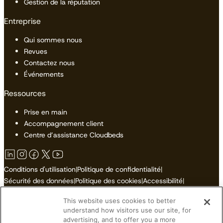
Gestion de la réputation
Entreprise
Qui sommes nous
Revues
Contactez nous
Événements
Ressources
Prise en main
Accompagnement client
Centre d’assistance Cloudbeds
Conditions d'utilisation
|
Politique de confidentialité
|
Sécurité des données
|
Politique des cookies
|
Accessibilité
|
Plan du site
This website uses cookies to better
Ne pas vendre ni partager mes informations personnelles
understand how visitors use our site, for
advertising, and to offer you a more