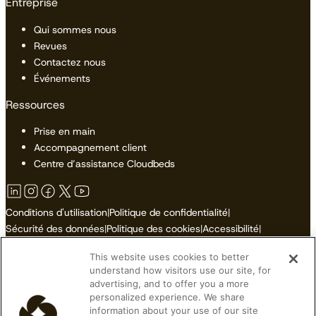
Entreprise
Qui sommes nous
Revues
Contactez nous
Événements
Ressources
Prise en main
Accompagnement client
Centre d’assistance Cloudbeds
Conditions d'utilisation
|
Politique de confidentialité
|
Sécurité des données
|
Politique des cookies
|
Accessibilité
|
Plan du site
This website uses cookies to better
Ne pas vendre ni partager mes informations personnelles
understand how visitors use our site, for
advertising, and to offer you a more
personalized experience. We share
information about your use of our site