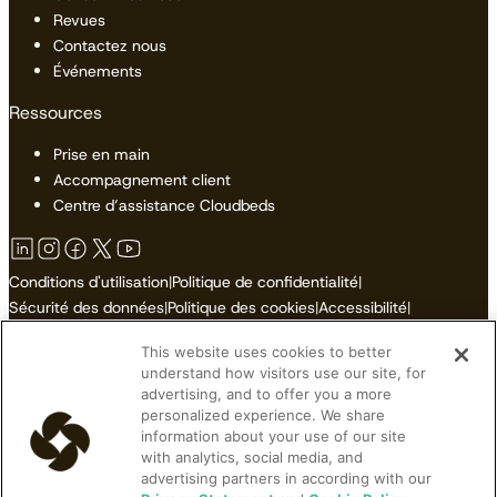
Revues
Contactez nous
Événements
Ressources
Prise en main
Accompagnement client
Centre d’assistance Cloudbeds
Conditions d'utilisation
|
Politique de confidentialité
|
Sécurité des données
|
Politique des cookies
|
Accessibilité
|
Plan du site
This website uses cookies to better
Ne pas vendre ni partager mes informations personnelles
understand how visitors use our site, for
advertising, and to offer you a more
personalized experience. We share
information about your use of our site
with analytics, social media, and
© 2026 Cloudbeds. Tous droits réservés.
advertising partners in according with our