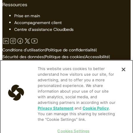
Ressources
Prise en main
Accompagnement client
Centre d’assistance Cloudbeds
Conditions d'utilisation
|
Politique de confidentialité
|
Sécurité des données
|
Politique des cookies
|
Accessibilité
|
Plan du site
This website uses cookies to better
Ne pas vendre ni partager mes informations personnelles
understand how visitors use our site, for
advertising, and to offer you a more
personalized experience. We share
information about your use of our site
with analytics, social media, and
© 2026 Cloudbeds. Tous droits réservés.
advertising partners in according with our
Cloudbeds is an independent hospitality software developer.
Privacy Statement
and
Cookie Policy
.
You can manage this sharing by selecting
Cloudbeds partners with many brands, but makes no claims upon
the "Cookie Settings" link.
their trademarks. All trademarks contained herein belong to their
respective owners and registrations.
Cookies Settings