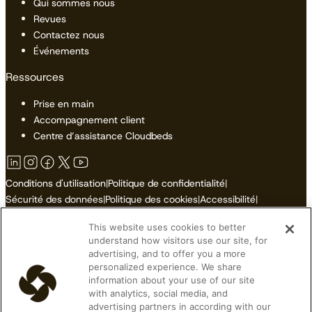
Qui sommes nous
Revues
Contactez nous
Événements
Ressources
Prise en main
Accompagnement client
Centre d’assistance Cloudbeds
Conditions d'utilisation
|
Politique de confidentialité
|
Sécurité des données
|
Politique des cookies
|
Accessibilité
|
Plan du site
This website uses cookies to better
Ne pas vendre ni partager mes informations personnelles
understand how visitors use our site, for
advertising, and to offer you a more
personalized experience. We share
information about your use of our site
with analytics, social media, and
© 2026 Cloudbeds. Tous droits réservés.
advertising partners in according with our