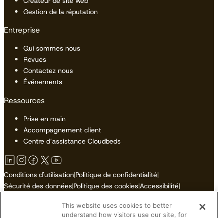
Créateur de site web
Gestion de la réputation
Entreprise
Qui sommes nous
Revues
Contactez nous
Événements
Ressources
Prise en main
Accompagnement client
Centre d’assistance Cloudbeds
Conditions d'utilisation
|
Politique de confidentialité
|
Sécurité des données
|
Politique des cookies
|
Accessibilité
|
Plan du site
This website uses cookies to better
Ne pas vendre ni partager mes informations personnelles
understand how visitors use our site, for