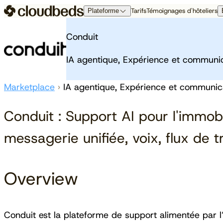
Tarifs
Témoignages d'hôteliers
Plateforme
La plateforme Cloudbeds
À propos
À propos de nous
Opérations
R
Conduit
Pas votre PMS ordinaire. Le moteur de
Nous ne sommes pas là
croissance conçu pour votre ambition.
Qui sommes nous
PMS
Pr
pour vous aider à vous
IA agentique, Expérience et communic
Revues
Paiements
A
intégrer. Nous sommes là
Aperçu de la plateforme
Contactez nous
Cloudbeds Insights
Ce
pour vous aider à vous
Événements
Marketplace
›
IA agentique, Expérience et communica
libérer.
Distribution
Conduit : Support AI pour l'immobil
En savoir plus
Channel Manager
Moteur de réservation
messagerie unifiée, voix, flux de tr
Partenaires de distribution
Overview
Conduit est la plateforme de support alimentée par l’