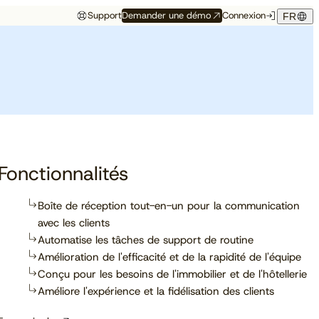
Support
Demander une démo
Connexion
FR
Événements
Témoignage hôtelier
rés
Aux premières loges
Maison Hubert
Maison Hubert, à Bordeaux,
de ce qui vient
gagne en confiance,
Découvrez à quelles
propulsée par Cloudbeds et
conférences, salons et
guidée par CAOBA.
I
événements notre équipe
participera prochainement.
Fonctionnalités
Boîte de réception tout-en-un pour la communication
avec les clients
En savoir plus
Automatise les tâches de support de routine
Amélioration de l'efficacité et de la rapidité de l'équipe
Conçu pour les besoins de l'immobilier et de l'hôtellerie
Améliore l'expérience et la fidélisation des clients