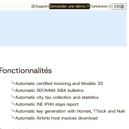
Support
Demander une démo
Connexion
FR
Événements
Témoignage hôtelier
rés
Aux premières loges
Maison Hubert
Maison Hubert, à Bordeaux,
de ce qui vient
gagne en confiance,
Découvrez à quelles
propulsée par Cloudbeds et
conférences, salons et
guidée par CAOBA.
I
événements notre équipe
participera prochainement.
Fonctionnalités
Automatic certified invoicing and Modelo 30
Automatic SEF/AIMA SIBA bulletins
En savoir plus
Automatic city tax collection and statistics
Automatic INE IPHH stays report
Automatic key generation with Homeit, TTlock and Nuki
Automatic Airbnb host invoices download