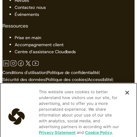
Revues
Contactez nous
Événements
Ressources
Prise en main
Accompagnement client
Centre d’assistance Cloudbeds
Conditions d'utilisation
|
Politique de confidentialité
|
Sécurité des données
|
Politique des cookies
|
Accessibilité
|
Plan du site
This website uses cookies to better
Ne pas vendre ni partager mes informations personnelles
understand how visitors use our site, for
advertising, and to offer you a more
personalized experience. We share
information about your use of our site
with analytics, social media, and
© 2026 Cloudbeds. Tous droits réservés.
advertising partners in according with our
Cloudbeds is an independent hospitality software developer.
Privacy Statement
and
Cookie Policy
.