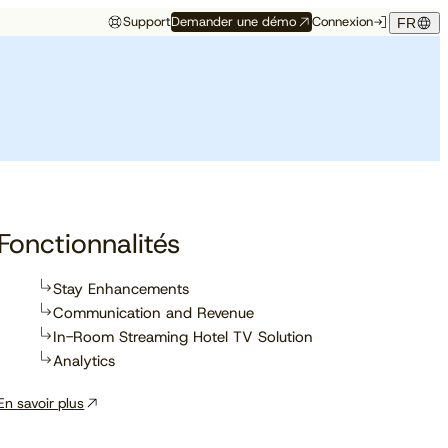
Support
Demander une démo
Connexion
FR
Événements
Témoignage hôtelier
rés
Aux premières loges
Maison Hubert
Maison Hubert, à Bordeaux,
de ce qui vient
gagne en confiance,
Découvrez à quelles
propulsée par Cloudbeds et
conférences, salons et
guidée par CAOBA.
I
événements notre équipe
participera prochainement.
Fonctionnalités
Stay Enhancements
Communication and Revenue
En savoir plus
In-Room Streaming Hotel TV Solution
Analytics
En savoir plus