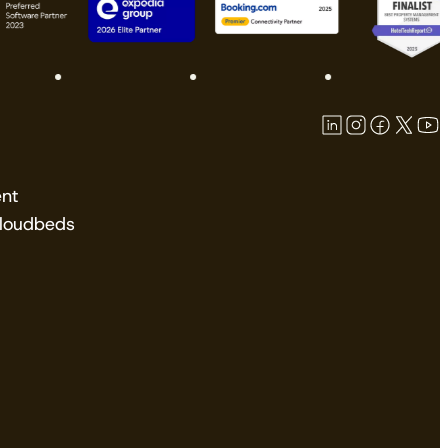
nt
Cloudbeds