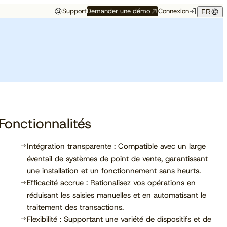
Support
Demander une démo
Connexion
FR
Événements
Témoignage hôtelier
rés
Aux premières loges
Maison Hubert
Maison Hubert, à Bordeaux,
de ce qui vient
gagne en confiance,
Découvrez à quelles
propulsée par Cloudbeds et
conférences, salons et
guidée par CAOBA.
I
événements notre équipe
participera prochainement.
Fonctionnalités
Intégration transparente : Compatible avec un large
éventail de systèmes de point de vente, garantissant
En savoir plus
une installation et un fonctionnement sans heurts.
Efficacité accrue : Rationalisez vos opérations en
réduisant les saisies manuelles et en automatisant le
traitement des transactions.
Flexibilité : Supportant une variété de dispositifs et de