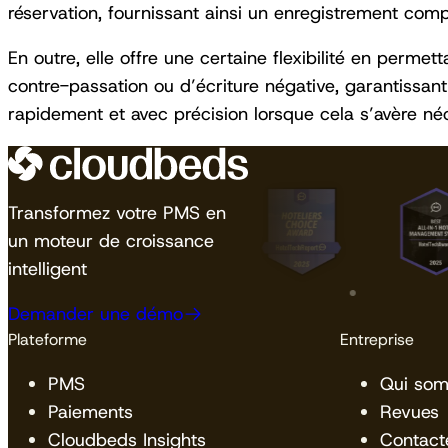
réservation, fournissant ainsi un enregistrement compl
En outre, elle offre une certaine flexibilité en perme
contre-passation ou d’écriture négative, garantissant
rapidement et avec précision lorsque cela s’avère néc
Transformez votre PMS en
un moteur de croissance
intelligent
Demander une démo
Plateforme
Entreprise
PMS
Qui so
Paiements
Revues
Cloudbeds Insights
Contact