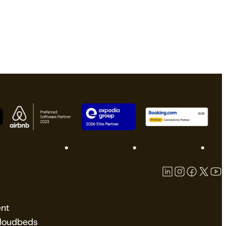
nt
Cloudbeds