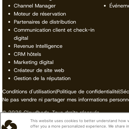
Channel Manager
Événem
Moteur de réservation
Partenaires de distribution
Communication client et check-in
digital
Revenue Intelligence
CRM hôtels
Marketing digital
Créateur de site web
Gestion de la réputation
Conditions d'utilisation
|
Politique de confidentialité
|
Séc
Ne pas vendre ni partager mes informations personne
© 2026 Cloudbeds. Tous droits réservés.
This website uses cookies to better understand how vis
Cloudbeds is an independent hospitality software de
offer you a more personalized experience. We share in