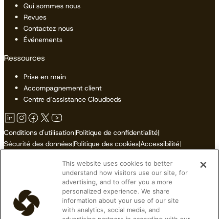
Qui sommes nous
Revues
Contactez nous
Événements
Ressources
Prise en main
Accompagnement client
Centre d’assistance Cloudbeds
Conditions d'utilisation
|
Politique de confidentialité
|
Sécurité des données
|
Politique des cookies
|
Accessibilité
|
Plan du site
This website uses cookies to better
Ne pas vendre ni partager mes informations personnelles
understand how visitors use our site, for
advertising, and to offer you a more
personalized experience. We share
information about your use of our site
with analytics, social media, and
© 2026 Cloudbeds. Tous droits réservés.