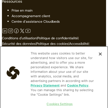
Ressources
Prise en main
Accompagnement client
Centre d’assistance Cloudbeds
Conditions d'utilisation
|
Politique de confidentialité
|
Sécurité des données
|
Politique des cookies
|
Accessibilité
|
Plan du site
This website uses cookies to better
Ne pas vendre ni partager mes informations personnelles
understand how visitors use our site, for
advertising, and to offer you a more
personalized experience. We share
information about your use of our site
with analytics, social media, and
© 2026 Cloudbeds. Tous droits réservés.
advertising partners in according with our
Cloudbeds is an independent hospitality software developer.
Privacy Statement
and
Cookie Policy
.
You can manage this sharing by selecting
Cloudbeds partners with many brands, but makes no claims upon
the "Cookie Settings" link.
their trademarks. All trademarks contained herein belong to their
respective owners and registrations.
Cookies Settings