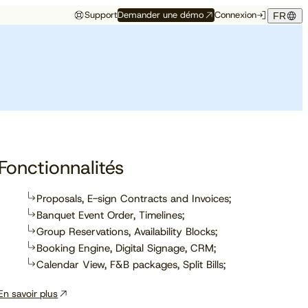
Support
Demander une démo
Connexion
FR
Événements
Témoignage hôtelier
rés
Aux premières loges
Maison Hubert
Maison Hubert, à Bordeaux,
de ce qui vient
gagne en confiance,
Découvrez à quelles
propulsée par Cloudbeds et
conférences, salons et
guidée par CAOBA.
I
événements notre équipe
participera prochainement.
Fonctionnalités
Proposals, E-sign Contracts and Invoices;
Banquet Event Order, Timelines;
En savoir plus
Group Reservations, Availability Blocks;
Booking Engine, Digital Signage, CRM;
Calendar View, F&B packages, Split Bills;
En savoir plus