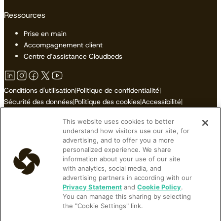
Ressources
Prise en main
Accompagnement client
Centre d’assistance Cloudbeds
Conditions d'utilisation
|
Politique de confidentialité
|
Sécurité des données
|
Politique des cookies
|
Accessibilité
|
Plan du site
This website uses cookies to better
Ne pas vendre ni partager mes informations personnelles
understand how visitors use our site, for
advertising, and to offer you a more
personalized experience. We share
information about your use of our site
with analytics, social media, and
© 2026 Cloudbeds. Tous droits réservés.
advertising partners in according with our
Cloudbeds is an independent hospitality software developer.
Privacy Statement
and
Cookie Policy
.
You can manage this sharing by selecting
Cloudbeds partners with many brands, but makes no claims upon
the "Cookie Settings" link.
their trademarks. All trademarks contained herein belong to their