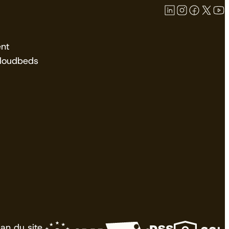
nt
Cloudbeds
lan du site