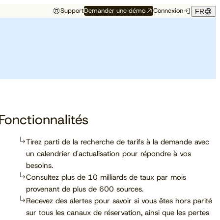
Support
Demander une démo
Connexion
FR
Événements
Témoignage hôtelier
rés
Aux premières loges
Maison Hubert
Maison Hubert, à Bordeaux,
de ce qui vient
gagne en confiance,
Découvrez à quelles
propulsée par Cloudbeds et
conférences, salons et
guidée par CAOBA.
I
événements notre équipe
participera prochainement.
Fonctionnalités
Tirez parti de la recherche de tarifs à la demande avec
un calendrier d'actualisation pour répondre à vos
En savoir plus
besoins.
Consultez plus de 10 milliards de taux par mois
provenant de plus de 600 sources.
Recevez des alertes pour savoir si vous êtes hors parité
sur tous les canaux de réservation, ainsi que les pertes