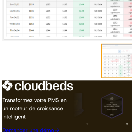
Transformez votre PMS en
un moteur de croissance
intelligent
Demander une démo