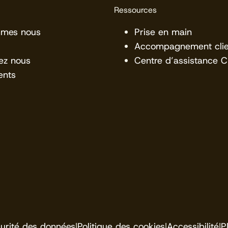
Ressources
mmes nous
Prise en main
Accompagnement clie
ez nous
Centre d’assistance 
ents
urité des données
|
Politique des cookies
|
Accessibilité
|
P