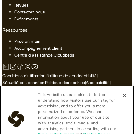
Revues
Contactez nous
Événements
Ressources
Prise en main
Accompagnement client
Centre d’assistance Cloudbeds
Conditions d'utilisation
|
Politique de confidentialité
|
Sécurité des données
|
Politique des cookies
|
Accessibilité
|
Plan du site
This website uses cookies to better
Ne pas vendre ni partager mes informations personnelles
understand how visitors use our site, for
advertising, and to offer you a more
personalized experience. We share
information about your use of our site
with analytics, social media, and
© 2026 Cloudbeds. Tous droits réservés.
advertising partners in according with our