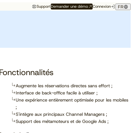
Support
Demander une démo
Connexion
FR
Événements
Témoignage hôtelier
rés
Aux premières loges
Maison Hubert
Maison Hubert, à Bordeaux,
de ce qui vient
gagne en confiance,
Découvrez à quelles
propulsée par Cloudbeds et
conférences, salons et
guidée par CAOBA.
I
événements notre équipe
participera prochainement.
Fonctionnalités
Augmente les réservations directes sans effort ;
Interface de back-office facile à utiliser ;
En savoir plus
Une expérience entièrement optimisée pour les mobiles
;
S'intègre aux principaux Channel Managers ;
Support des métamoteurs et de Google Ads ;