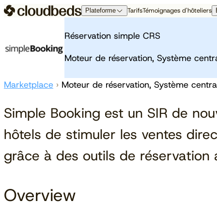
Tarifs
Témoignages d'hôteliers
Plateforme
La plateforme Cloudbeds
À propos
À propos de nous
Opérations
R
Réservation simple CRS
Pas votre PMS ordinaire. Le moteur de
Nous ne sommes pas là
croissance conçu pour votre ambition.
Qui sommes nous
PMS
Pr
pour vous aider à vous
Moteur de réservation, Système centra
Revues
Paiements
A
intégrer. Nous sommes là
Aperçu de la plateforme
Contactez nous
Cloudbeds Insights
Ce
pour vous aider à vous
Événements
Marketplace
›
Moteur de réservation, Système central
libérer.
Distribution
Simple Booking est un SIR de nou
En savoir plus
Channel Manager
Moteur de réservation
hôtels de stimuler les ventes dire
Partenaires de distribution
grâce à des outils de réservation
Overview