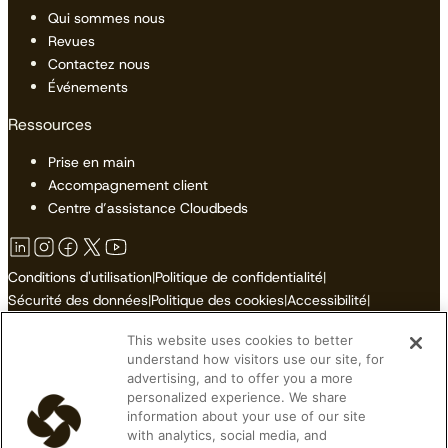
Qui sommes nous
Revues
Contactez nous
Événements
Ressources
Prise en main
Accompagnement client
Centre d’assistance Cloudbeds
Conditions d'utilisation
|
Politique de confidentialité
|
Sécurité des données
|
Politique des cookies
|
Accessibilité
|
Plan du site
This website uses cookies to better
Ne pas vendre ni partager mes informations personnelles
understand how visitors use our site, for
advertising, and to offer you a more
personalized experience. We share
information about your use of our site
with analytics, social media, and
© 2026 Cloudbeds. Tous droits réservés.