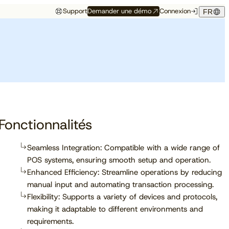
Support
Demander une démo
Connexion
FR
Événements
Témoignage hôtelier
rés
Aux premières loges
Maison Hubert
Maison Hubert, à Bordeaux,
de ce qui vient
gagne en confiance,
Découvrez à quelles
propulsée par Cloudbeds et
conférences, salons et
guidée par CAOBA.
I
événements notre équipe
participera prochainement.
Fonctionnalités
Seamless Integration: Compatible with a wide range of
POS systems, ensuring smooth setup and operation.
En savoir plus
Enhanced Efficiency: Streamline operations by reducing
manual input and automating transaction processing.
Flexibility: Supports a variety of devices and protocols,
making it adaptable to different environments and
requirements.