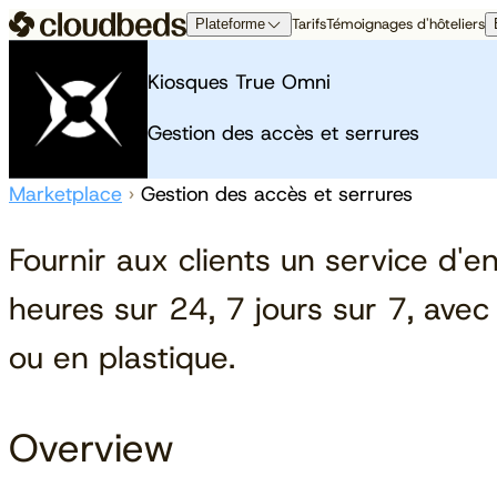
Tarifs
Témoignages d'hôteliers
Plateforme
La plateforme Cloudbeds
À propos
À propos de nous
Opérations
R
Kiosques True Omni
Pas votre PMS ordinaire. Le moteur de
Nous ne sommes pas là
croissance conçu pour votre ambition.
Qui sommes nous
PMS
Pr
pour vous aider à vous
Gestion des accès et serrures
Revues
Paiements
A
intégrer. Nous sommes là
Aperçu de la plateforme
Contactez nous
Cloudbeds Insights
Ce
pour vous aider à vous
Événements
Marketplace
›
Gestion des accès et serrures
libérer.
Distribution
Fournir aux clients un service d'e
En savoir plus
Channel Manager
Moteur de réservation
heures sur 24, 7 jours sur 7, ave
Partenaires de distribution
ou en plastique.
Overview