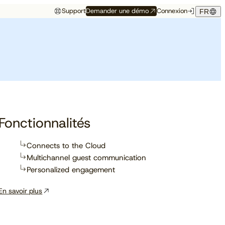
Support
Demander une démo
Connexion
FR
Événements
Témoignage hôtelier
rés
Aux premières loges
Maison Hubert
Maison Hubert, à Bordeaux,
de ce qui vient
gagne en confiance,
Découvrez à quelles
propulsée par Cloudbeds et
conférences, salons et
guidée par CAOBA.
I
événements notre équipe
participera prochainement.
Fonctionnalités
Connects to the Cloud
Multichannel guest communication
En savoir plus
Personalized engagement
En savoir plus