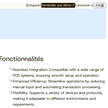
Support
Demander une démo
Connexion
FR
Événements
Témoignage hôtelier
rés
Aux premières loges
Maison Hubert
Maison Hubert, à Bordeaux,
de ce qui vient
gagne en confiance,
Découvrez à quelles
propulsée par Cloudbeds et
conférences, salons et
guidée par CAOBA.
I
événements notre équipe
participera prochainement.
Fonctionnalités
Seamless Integration: Compatible with a wide range of
POS systems, ensuring smooth setup and operation.
En savoir plus
Enhanced Efficiency: Streamline operations by reducing
manual input and automating transaction processing.
Flexibility: Supports a variety of devices and protocols,
making it adaptable to different environments and
requirements.