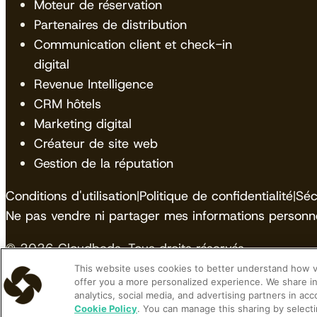
Moteur de réservation
Partenaires de distribution
Communication client et check-in
digital
Revenue Intelligence
CRM hôtels
Marketing digital
Créateur de site web
Gestion de la réputation
Conditions d'utilisation
|
Politique de confidentialité
|
Séc
Ne pas vendre ni partager mes informations personne
© 2026 Cloudbeds. Tous droits réservés.
This website uses cookies to better understand how vis
Cloudbeds is an independent hospitality software de
offer you a more personalized experience. We share in
analytics, social media, and advertising partners in ac
trademarks contained herein belong to their respecti
Cookie Policy
. You can manage this sharing by selecti