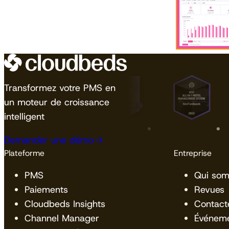
Transformez votre PMS en
un moteur de croissance
intelligent
Demander une démo
Plateforme
Entreprise
PMS
Qui so
Paiements
Revues
Cloudbeds Insights
Contact
Channel Manager
Événem