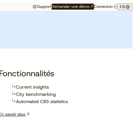
Support
Demander une démo
Connexion
FR
Événements
Témoignage hôtelier
rés
Aux premières loges
Maison Hubert
Maison Hubert, à Bordeaux,
de ce qui vient
gagne en confiance,
Découvrez à quelles
propulsée par Cloudbeds et
conférences, salons et
guidée par CAOBA.
I
événements notre équipe
participera prochainement.
Fonctionnalités
Current insights
City benchmarking
En savoir plus
Automated CBS statistics
En savoir plus