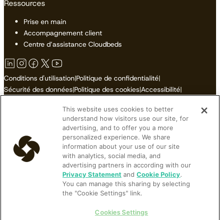
Ressources
Prise en main
Accompagnement client
Centre d’assistance Cloudbeds
Conditions d'utilisation
|
Politique de confidentialité
|
Sécurité des données
|
Politique des cookies
|
Accessibilité
|
Plan du site
This website uses cookies to better
Ne pas vendre ni partager mes informations personnelles
understand how visitors use our site, for
advertising, and to offer you a more
personalized experience. We share
information about your use of our site
with analytics, social media, and
© 2026 Cloudbeds. Tous droits réservés.
advertising partners in according with our
Cloudbeds is an independent hospitality software developer.
Privacy Statement
and
Cookie Policy
.
You can manage this sharing by selecting
Cloudbeds partners with many brands, but makes no claims upon
the "Cookie Settings" link.
their trademarks. All trademarks contained herein belong to their
respective owners and registrations.
Cookies Settings