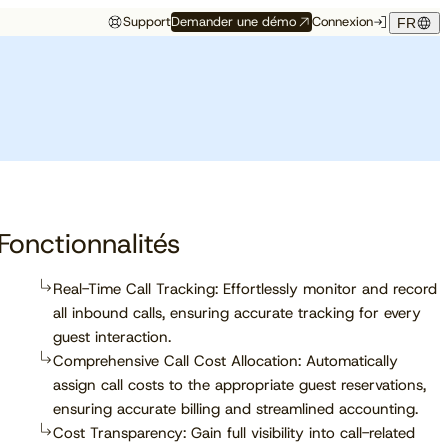
Support
Demander une démo
Connexion
FR
Événements
Témoignage hôtelier
rés
Aux premières loges
Maison Hubert
Maison Hubert, à Bordeaux,
de ce qui vient
gagne en confiance,
Découvrez à quelles
propulsée par Cloudbeds et
conférences, salons et
guidée par CAOBA.
I
événements notre équipe
participera prochainement.
Fonctionnalités
Real-Time Call Tracking: Effortlessly monitor and record
all inbound calls, ensuring accurate tracking for every
En savoir plus
guest interaction.
Comprehensive Call Cost Allocation: Automatically
assign call costs to the appropriate guest reservations,
ensuring accurate billing and streamlined accounting.
Cost Transparency: Gain full visibility into call-related