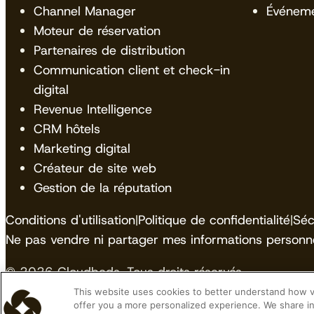
Channel Manager
Événem
Moteur de réservation
Partenaires de distribution
Communication client et check-in
digital
Revenue Intelligence
CRM hôtels
Marketing digital
Créateur de site web
Gestion de la réputation
Conditions d'utilisation
|
Politique de confidentialité
|
Séc
Ne pas vendre ni partager mes informations personne
© 2026 Cloudbeds. Tous droits réservés.
This website uses cookies to better understand how vis
Cloudbeds is an independent hospitality software de
offer you a more personalized experience. We share in