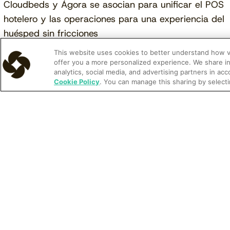
Cloudbeds y Ágora se asocian para unificar el POS
hotelero y las operaciones para una experiencia del
huésped sin fricciones
This website uses cookies to better understand how vis
offer you a more personalized experience. We share in
analytics, social media, and advertising partners in ac
Cookie Policy
. You can manage this sharing by selecti
Artículo
Leer más
Cloudbeds y HTS (Hopper Technology Solutions)
anuncian una colaboración pionera en el sector